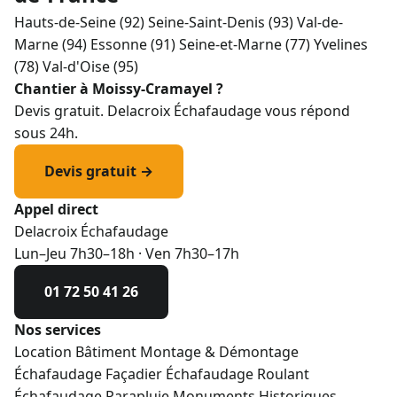
Hauts-de-Seine (92)
Seine-Saint-Denis (93)
Val-de-
Marne (94)
Essonne (91)
Seine-et-Marne (77)
Yvelines
(78)
Val-d'Oise (95)
Chantier à Moissy-Cramayel ?
Devis gratuit. Delacroix Échafaudage vous répond
sous 24h.
Devis gratuit →
Appel direct
Delacroix Échafaudage
Lun–Jeu 7h30–18h · Ven 7h30–17h
01 72 50 41 26
Nos services
Location Bâtiment
Montage & Démontage
Échafaudage Façadier
Échafaudage Roulant
Échafaudage Parapluie
Monuments Historiques